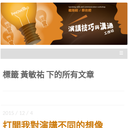
楊斯棓與蔡依橙親自講授，理念型
演講技巧與溝通工作坊 |
與專業型演講的規劃重點，並有實
新思惟國際
際上台互動機會，讓你在與群眾互
動前做好準備。
≡
標籤
黃敏祐
下的所有文章
2015 / 12 / 4
打開我對演講不同的想像