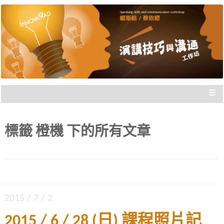
楊斯棓與蔡依橙親自講授，理念型
演講技巧與溝通工作坊 |
與專業型演講的規劃重點，並有實
新思惟國際
際上台互動機會，讓你在與群眾互
動前做好準備。
≡
標籤
橙機
下的所有文章
2015 / 7 / 2
2015 / 6 / 28 (日) 課程照片記