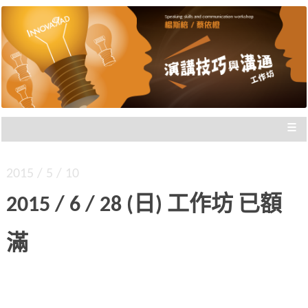
楊斯棓與蔡依橙親自講授，理念型
演講技巧與溝通工作坊 |
與專業型演講的規劃重點，並有實
新思惟國際
際上台互動機會，讓你在與群眾互
動前做好準備。
≡
2015 / 5 / 10
2015 / 6 / 28 (日) 工作坊 已額
滿