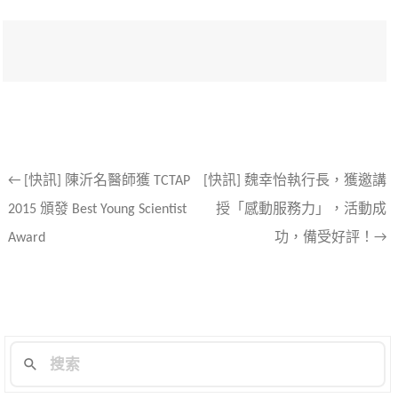
文
←
[快訊] 陳沂名醫師獲 TCTAP
[快訊] 魏幸怡執行長，獲邀講
2015 頒發 Best Young Scientist
授「感動服務力」，活動成
章
Award
功，備受好評！→
導
航
列