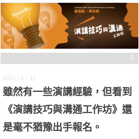
楊斯棓與蔡依橙親自講授，理念型
演講技巧與溝通工作坊 |
與專業型演講的規劃重點，並有實
新思惟國際
際上台互動機會，讓你在與群眾互
動前做好準備。
≡
2015 / 1 / 15
雖然有一些演講經驗，但看到
《演講技巧與溝通工作坊》還
是毫不猶豫出手報名。