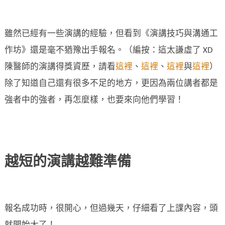
雖然已經有一些演講的經驗，但看到《演講技巧與溝通工
作坊》還是毫不猶豫出手報名。（編按：這太謙虛了 XD
陳醫師的演講得獎資歷，請看
這裡
、
這裡
、
這裡
與
這裡
）
除了知道自己還有很多不足的地方，更因為兩位講者都是
強者中的強者，再怎麼樣，也要來向他們學習！
越短的演講越難準備
報名成功時，很開心，但過幾天，仔細看了上課內容，頭