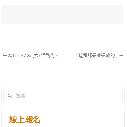
文
←
2015 / 4 / 25 (六) 活動內容
上這種課是會過癮的！→
章
導
航
列
線上報名