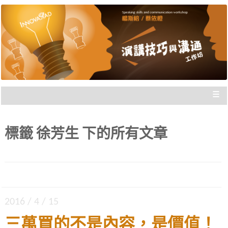
楊斯棓與蔡依橙親自講授，理念型
演講技巧與溝通工作坊 |
與專業型演講的規劃重點，並有實
新思惟國際
際上台互動機會，讓你在與群眾互
動前做好準備。
≡
標籤
徐芳生
下的所有文章
2016 / 4 / 15
三萬買的不是內容，是價值！