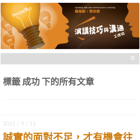
楊斯棓與蔡依橙親自講授，理念型
演講技巧與溝通工作坊 |
與專業型演講的規劃重點，並有實
新思惟國際
際上台互動機會，讓你在與群眾互
動前做好準備。
≡
標籤
成功
下的所有文章
2015 / 9 / 11
誠實的面對不足，才有機會往