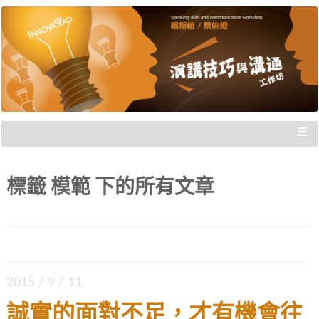
楊斯棓與蔡依橙親自講授，理念型
演講技巧與溝通工作坊 |
與專業型演講的規劃重點，並有實
新思惟國際
際上台互動機會，讓你在與群眾互
動前做好準備。
≡
標籤
模範
下的所有文章
2015 / 9 / 11
誠實的面對不足，才有機會往