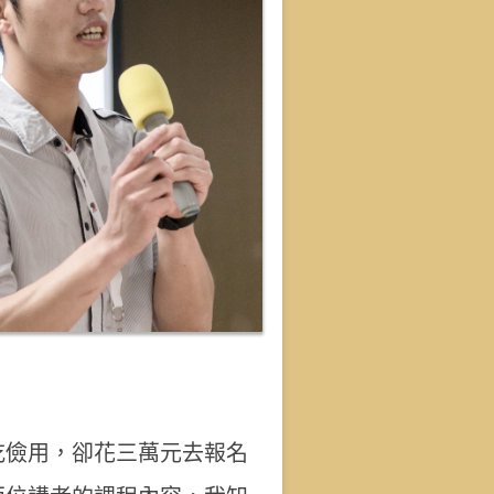
吃儉用，卻花三萬元去報名