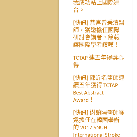
我成功站上國際舞
台。
[快訊] 恭喜曾秉濤醫
師，獲邀擔任國際
研討會講者，簡報
讓國際學者讚嘆！
TCTAP 連五年得獎心
得
[快訊] 陳沂名醫師連
續五年獲得 TCTAP
Best Abstract
Award！
[快訊] 謝鎮陽醫師獲
邀擔任在韓國舉辦
的 2017 SNUH
International Stroke