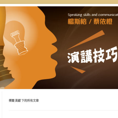
自講授，理念型與專業型演講的規劃
通工作坊 | 新思惟國際
好準備。
標籤
貢獻
下的所有文章