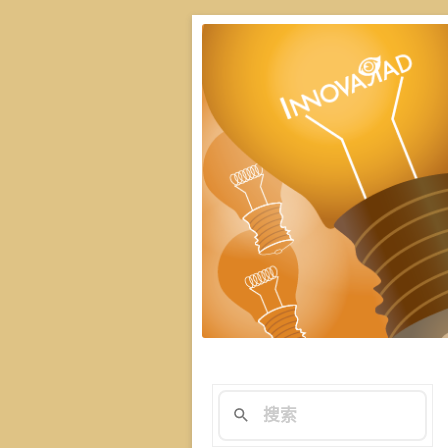
楊斯棓與蔡依橙親
演講技巧與溝
在與群眾互動前做