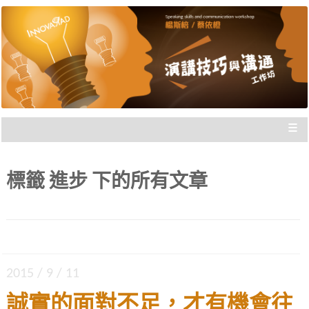
楊斯棓與蔡依橙親自講授，理念型
演講技巧與溝通工作坊 |
與專業型演講的規劃重點，並有實
新思惟國際
際上台互動機會，讓你在與群眾互
動前做好準備。
≡
標籤
進步
下的所有文章
2015 / 9 / 11
誠實的面對不足，才有機會往