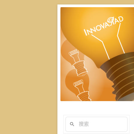
楊斯棓與蔡依橙親
演講技巧與溝
在與群眾互動前做