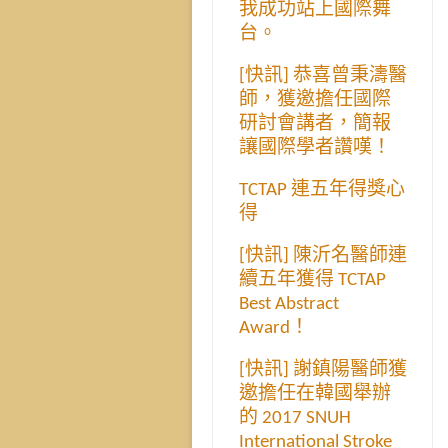
我成功站上國際舞
台。
[快訊] 恭喜曾秉濤醫
師，獲邀擔任國際
研討會講者，簡報
讓國際學者讚嘆！
TCTAP 連五年得獎心
得
[快訊] 陳沂名醫師連
續五年獲得 TCTAP
Best Abstract
Award！
[快訊] 謝鎮陽醫師獲
邀擔任在韓國舉辦
的 2017 SNUH
International Stroke