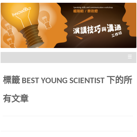
楊斯棓與蔡依橙親自講授，理念型
演講技巧與溝通工作坊 |
與專業型演講的規劃重點，並有實
新思惟國際
際上台互動機會，讓你在與群眾互
動前做好準備。
≡
標籤
BEST YOUNG SCIENTIST
下的所
有文章