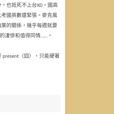
，也抵死不上台XD。國高
比考國英數還緊張。麥克風
職業的關係，幾乎每週就要
多麼的淒慘和值得同情……。
resent（囧），只能硬著