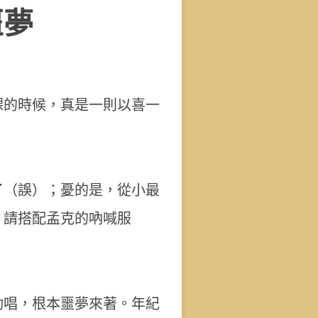
噩夢
課的時候，真是一則以喜一
了（誤）；憂的是，從小最
，請搭配孟克的吶喊服
動唱，根本噩夢來著。年紀