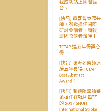
我成功站上國際舞
台。
[快訊] 恭喜曾秉濤醫
師，獲邀擔任國際
研討會講者，簡報
讓國際學者讚嘆！
TCTAP 連五年得獎心
得
[快訊] 陳沂名醫師連
續五年獲得 TCTAP
Best Abstract
Award！
[快訊] 謝鎮陽醫師獲
邀擔任在韓國舉辦
的 2017 SNUH
International Stroke