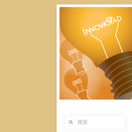
楊斯棓與蔡依橙親
演講技巧與溝
在與群眾互動前做