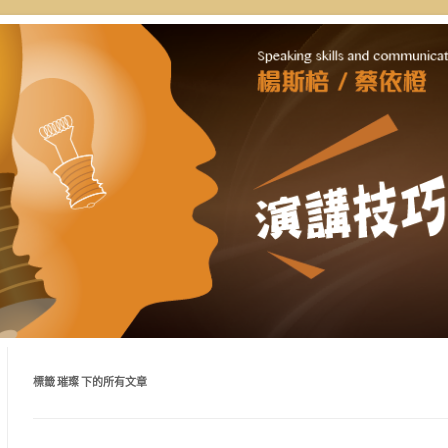
自講授，理念型與專業型演講的規劃
通工作坊 | 新思惟國際
好準備。
標籤
璀璨
下的所有文章