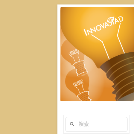
楊斯棓與蔡依橙親
演講技巧與溝
在與群眾互動前做