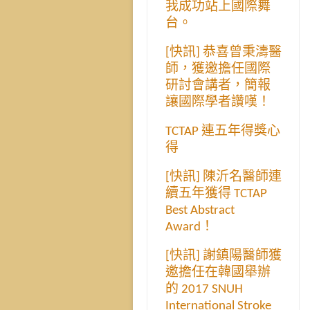
我成功站上國際舞
台。
[快訊] 恭喜曾秉濤醫
師，獲邀擔任國際
研討會講者，簡報
讓國際學者讚嘆！
TCTAP 連五年得獎心
得
[快訊] 陳沂名醫師連
續五年獲得 TCTAP
Best Abstract
Award！
[快訊] 謝鎮陽醫師獲
邀擔任在韓國舉辦
的 2017 SNUH
International Stroke