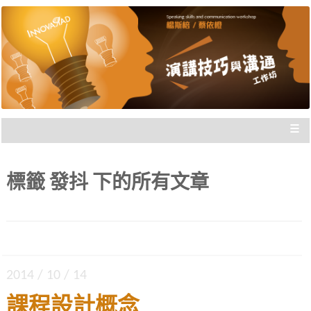
楊斯棓與蔡依橙親自講授，理念型
演講技巧與溝通工作坊 |
與專業型演講的規劃重點，並有實
新思惟國際
際上台互動機會，讓你在與群眾互
動前做好準備。
≡
標籤
發抖
下的所有文章
2014 / 10 / 14
課程設計概念