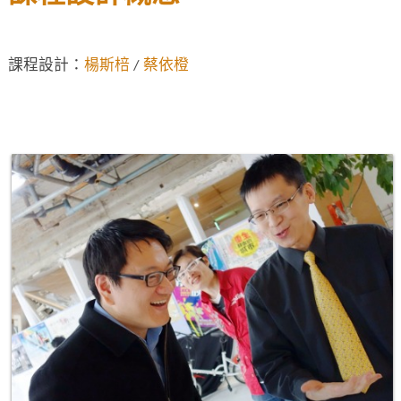
課程設計：
楊斯棓
/
蔡依橙