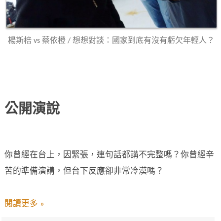
楊斯棓 vs 蔡依橙 / 想想對談：國家到底有沒有虧欠年輕人？
公開演說
你曾經在台上，因緊張，連句話都講不完整嗎？你曾經辛
苦的準備演講，但台下反應卻非常冷漠嗎？
閱讀更多 »