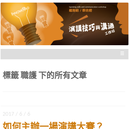
楊斯棓與蔡依橙親自講授，理念型
演講技巧與溝通工作坊 |
與專業型演講的規劃重點，並有實
新思惟國際
際上台互動機會，讓你在與群眾互
動前做好準備。
≡
標籤
職護
下的所有文章
2017 / 6 / 6
如何主辦一場演講大賽？