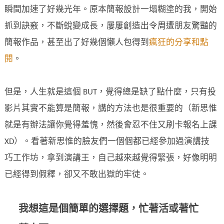
瞬間加速了好幾光年。原本簡報設計一塌糊塗的我，開始
抓到訣竅，不斷蛻變成長，屢屢創造出令周遭朋友驚豔的
簡報作品，甚至出了好幾個懶人包得到
瘋狂的分享和點
閱
。
但是，人生就是這個 BUT，覺得總是缺了點什麼，只有投
影片其實不能算是簡報，講的方法也是很重要的（新思惟
就是有辦法讓你覺得羞愧，然後會忍不住又刷卡報名上課
XD）。看著新思惟的臉友們一個個都已經參加過演講技
巧工作坊，拿到演講王，自己越來越覺得緊張，好像明明
已經得到假釋，卻又不敢出獄的牢徒。
我想這是個簡單的選擇題，忙著活或著忙