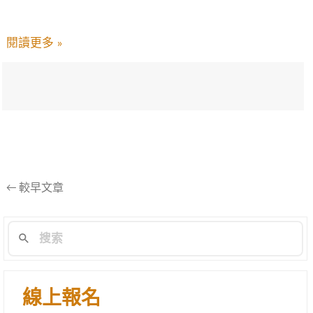
閱讀更多 »
文
←
較早文章
章
導
航
列
線上報名