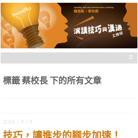
楊斯棓與蔡依橙親自講授，理念型
演講技巧與溝通工作坊 |
與專業型演講的規劃重點，並有實
新思惟國際
際上台互動機會，讓你在與群眾互
動前做好準備。
≡
標籤
蔡校長
下的所有文章
2016 / 9 / 9
技巧，讓進步的腳步加速！