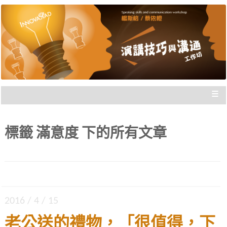
楊斯棓與蔡依橙親自講授，理念型
演講技巧與溝通工作坊 |
與專業型演講的規劃重點，並有實
新思惟國際
際上台互動機會，讓你在與群眾互
動前做好準備。
≡
標籤
滿意度
下的所有文章
2016 / 4 / 15
老公送的禮物，「很值得，下