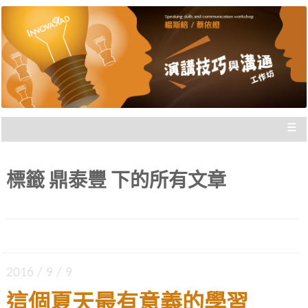
楊斯棓與蔡依橙親自講授，理念型
演講技巧與溝通工作坊 |
與專業型演講的規劃重點，並有實
新思惟國際
際上台互動機會，讓你在與群眾互
動前做好準備。
≡
標籤
鼎泰豐
下的所有文章
2016 / 9 / 9
這個夏天最有意義的學習