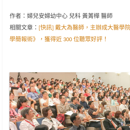
作者：婦兒安婦幼中心 兒科 黃菁樺 醫師
相關文章：
[快訊] 戴大為醫師，主辦成大醫學
學簡報術》，獲得近 300 位聽眾好評！