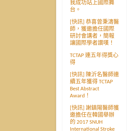
我成功站上國際舞
台。
[快訊] 恭喜曾秉濤醫
師，獲邀擔任國際
研討會講者，簡報
讓國際學者讚嘆！
TCTAP 連五年得獎心
得
[快訊] 陳沂名醫師連
續五年獲得 TCTAP
Best Abstract
Award！
[快訊] 謝鎮陽醫師獲
邀擔任在韓國舉辦
的 2017 SNUH
International Stroke