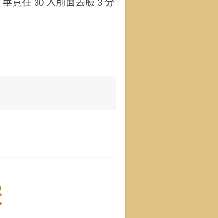
在 30 人前面丟臉 3 分
竅