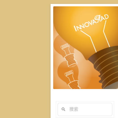
楊斯棓與蔡依橙親
演講技巧與溝
在與群眾互動前做