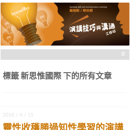
楊斯棓與蔡依橙親自講授，理念型
演講技巧與溝通工作坊 |
與專業型演講的規劃重點，並有實
新思惟國際
際上台互動機會，讓你在與群眾互
動前做好準備。
≡
標籤
新思惟國際
下的所有文章
2016 / 4 / 15
靈性收穫勝過知性學習的演講