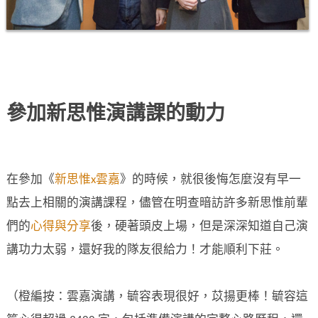
參加新思惟演講課的動力
在參加《
新思惟x雲嘉
》的時候，就很後悔怎麼沒有早一
點去上相關的演講課程，儘管在明查暗訪許多新思惟前輩
們的
心得與分享
後，硬著頭皮上場，但是深深知道自己演
講功力太弱，還好我的隊友很給力！才能順利下莊。
（橙編按：雲嘉演講，毓容表現很好，苡揚更棒！毓容這