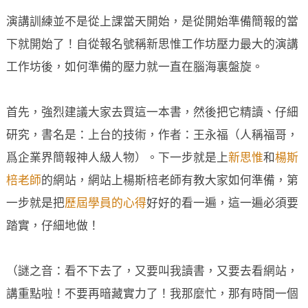
演講訓練並不是從上課當天開始，是從開始準備簡報的當
下就開始了！自從報名號稱新思惟工作坊壓力最大的演講
工作坊後，如何準備的壓力就一直在腦海裏盤旋。
首先，強烈建議大家去買這一本書，然後把它精讀、仔細
研究，書名是：上台的技術，作者：王永福（人稱福哥，
爲企業界簡報神人級人物）。下一步就是上
新思惟
和
楊斯
棓老師
的網站，網站上楊斯棓老師有教大家如何準備，第
一步就是把
歷屆學員的心得
好好的看一遍，這一遍必須要
踏實，仔細地做！
（謎之音：看不下去了，又要叫我讀書，又要去看網站，
講重點啦！不要再暗藏實力了！我那麼忙，那有時間一個