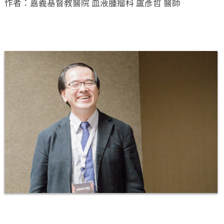
作者：嘉義基督教醫院 血液腫瘤科 盧彥哲 醫師