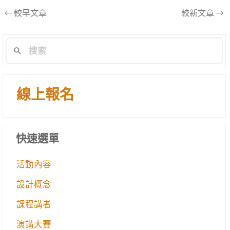
文
←
較早文章
較新文章
→
章
導
航
列
線上報名
快速選單
活動內容
設計概念
課程講者
演講大賽