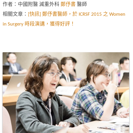
作者：中國附醫 減重外科
鄭伃書
醫師
相關文章：
[快訊] 鄭伃書醫師，於 ICRSF 2015 之 Women
in Surgery 時段演講，獲得好評！