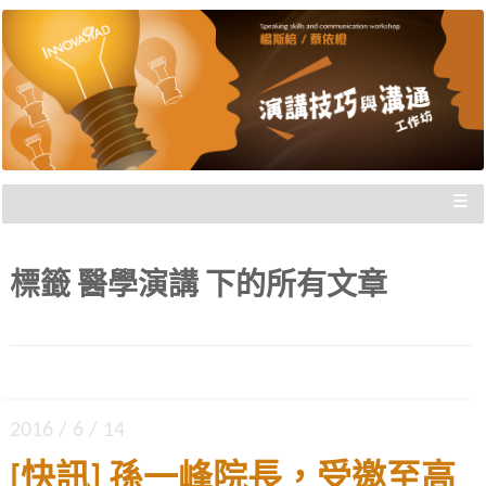
楊斯棓與蔡依橙親自講授，理念型
演講技巧與溝通工作坊 |
與專業型演講的規劃重點，並有實
新思惟國際
際上台互動機會，讓你在與群眾互
動前做好準備。
≡
標籤
醫學演講
下的所有文章
2016 / 6 / 14
[快訊] 孫一峰院長，受邀至高