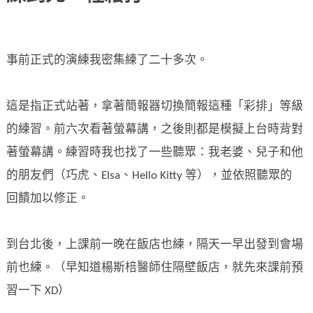
事前正式的演練我密集練了二十多次。
這是指正式站著，拿著簡報器切換簡報這種「彩排」等級
的練習。前六次看著螢幕講，之後則都是模擬上台時背對
著螢幕講。練習時我也找了一些聽眾：我老婆、兒子和他
的朋友們（巧虎、Elsa、Hello Kitty 等），並依照聽眾的
回饋加以修正。
到台北後，上課前一晚在飯店也練，隔天一早出發到會場
前也練。（早知道楊斯棓醫師住隔壁飯店，就先來課前預
習一下 XD）