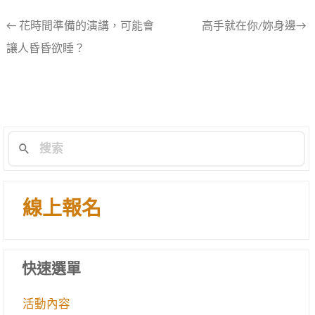
文
←
花時間準備的演講，可能會
高手就在你/妳身邊→
讓人昏昏欲睡？
章
導
航
列
線上報名
快速選單
活動內容