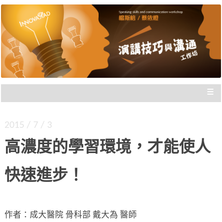
楊斯棓與蔡依橙親自講授，理念型
演講技巧與溝通工作坊 |
與專業型演講的規劃重點，並有實
新思惟國際
際上台互動機會，讓你在與群眾互
動前做好準備。
≡
2015 / 7 / 3
高濃度的學習環境，才能使人
快速進步！
作者：成大醫院 骨科部 戴大為 醫師