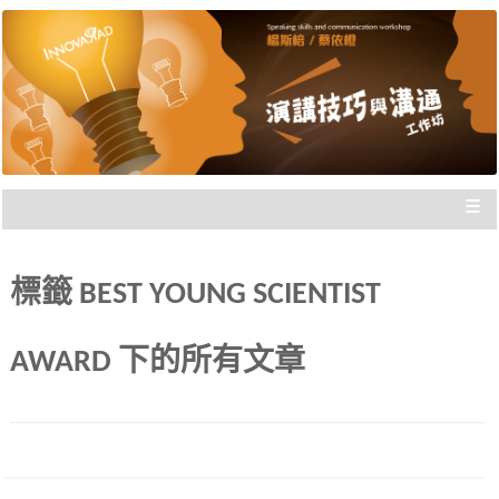
楊斯棓與蔡依橙親自講授，理念型
演講技巧與溝通工作坊 |
與專業型演講的規劃重點，並有實
新思惟國際
際上台互動機會，讓你在與群眾互
動前做好準備。
≡
標籤
BEST YOUNG SCIENTIST
AWARD
下的所有文章