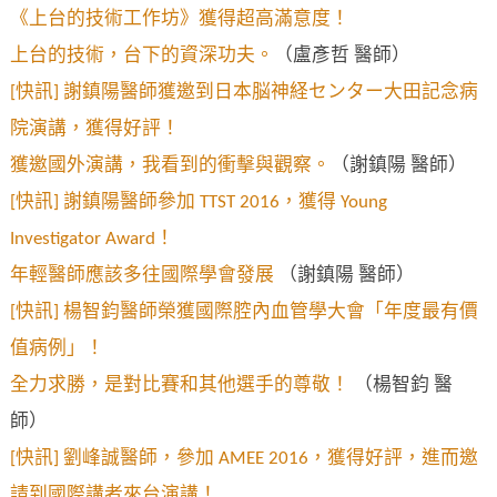
《上台的技術工作坊》獲得超高滿意度！
上台的技術，台下的資深功夫。
（盧彥哲 醫師）
[快訊] 謝鎮陽醫師獲邀到日本脳神経センター大田記念病
院演講，獲得好評！
獲邀國外演講，我看到的衝擊與觀察。
（謝鎮陽 醫師）
[快訊] 謝鎮陽醫師參加 TTST 2016，獲得 Young
Investigator Award！
年輕醫師應該多往國際學會發展
（謝鎮陽 醫師）
[快訊] 楊智鈞醫師榮獲國際腔內血管學大會「年度最有價
值病例」！
全力求勝，是對比賽和其他選手的尊敬！
（楊智鈞 醫
師）
[快訊] 劉峰誠醫師，參加 AMEE 2016，獲得好評，進而邀
請到國際講者來台演講！